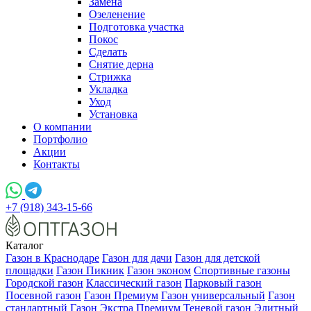
Замена
Озеленение
Подготовка участка
Покос
Сделать
Снятие дерна
Стрижка
Укладка
Уход
Установка
О компании
Портфолио
Акции
Контакты
+7 (918) 343-15-66
Каталог
Газон в Краснодаре
Газон для дачи
Газон для детской
площадки
Газон Пикник
Газон эконом
Спортивные газоны
Городской газон
Классический газон
Парковый газон
Посевной газон
Газон Премиум
Газон универсальный
Газон
стандартный
Газон Экстра Премиум
Теневой газон
Элитный