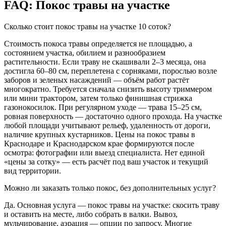
FAQ: Покос травы на участке
Сколько стоит покос травы на участке 10 соток?
Стоимость покоса травы определяется не площадью, а
состоянием участка, обилием и разнообразием
растительности. Если траву не скашивали 2–3 месяца, она
достигла 60–80 см, переплетена с сорняками, порослью возле
заборов и зеленых насаждений — объём работ растёт
многократно. Требуется сначала снизить высоту триммером
или мини трактором, затем только финишная стрижка
газонокосилок. При регулярном уходе — трава 15–25 см,
ровная поверхность — достаточно одного прохода. На участке
любой площади учитывают рельеф, удаленность от дороги,
наличие крупных кустарников. Цены на покос травы в
Краснодаре и Краснодарском крае формируются после
осмотра: фотографии или выезд специалиста. Нет единой
«цены за сотку» — есть расчёт под ваш участок и текущий
вид территории.
Можно ли заказать только покос, без дополнительных услуг?
Да. Основная услуга — покос травы на участке: скосить траву
и оставить на месте, либо собрать в валки. Вывоз,
мульчирование, аэрация — опции по запросу. Многие