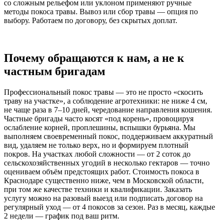
со сложным рельефом или уклоном применяют ручные
методы покоса травы. Вывоз или сбор травы — опция по
выбору. Работаем по договору, без скрытых доплат.
Почему обращаются к нам, а не к
частным бригадам
Профессиональный покос травы — это не просто «скосить
траву на участке», а соблюдение агротехники: не ниже 4 см,
не чаще раза в 7–10 дней, чередование направления кошения.
Частные бригады часто косят «под корень», провоцируя
ослабление корней, проплешины, вспышки бурьяна. Мы
выполняем своевременный покос, поддерживаем аккуратный
вид, удаляем не только верх, но и формируем плотный
покров. На участках любой сложности — от 2 соток до
сельскохозяйственных угодий в несколько гектаров — точно
оцениваем объём предстоящих работ. Стоимость покоса в
Краснодаре существенно ниже, чем в Московской области,
при том же качестве техники и квалификации. Заказать
услугу можно на разовый выезд или подписать договор на
регулярный уход — от 4 покосов за сезон. Раз в месяц, каждые
2 недели — график под ваш ритм.