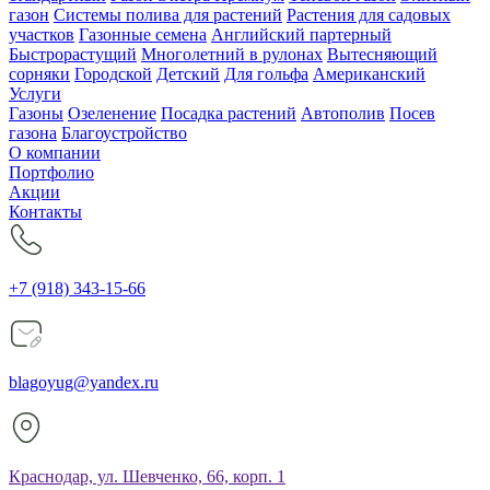
газон
Системы полива для растений
Растения для садовых
участков
Газонные семена
Английский партерный
Быстрорастущий
Многолетний в рулонах
Вытесняющий
сорняки
Городской
Детский
Для гольфа
Американский
Услуги
Газоны
Озеленение
Посадка растений
Автополив
Посев
газона
Благоустройство
О компании
Портфолио
Акции
Контакты
+7 (918) 343-15-66
blagoyug@yandex.ru
Краснодар, ул. Шевченко, 66, корп. 1