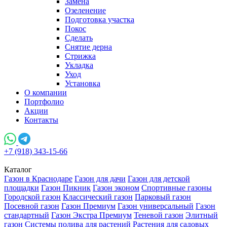
Замена
Озеленение
Подготовка участка
Покос
Сделать
Снятие дерна
Стрижка
Укладка
Уход
Установка
О компании
Портфолио
Акции
Контакты
+7 (918) 343-15-66
Каталог
Газон в Краснодаре
Газон для дачи
Газон для детской
площадки
Газон Пикник
Газон эконом
Спортивные газоны
Городской газон
Классический газон
Парковый газон
Посевной газон
Газон Премиум
Газон универсальный
Газон
стандартный
Газон Экстра Премиум
Теневой газон
Элитный
газон
Системы полива для растений
Растения для садовых