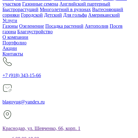
участков
Газонные семена
Английский партерный
Быстрорастущий
Многолетний в рулонах
Вытесняющий
сорняки
Городской
Детский
Для гольфа
Американский
Услуги
Газоны
Озеленение
Посадка растений
Автополив
Посев
газона
Благоустройство
О компании
Портфолио
Акции
Контакты
+7 (918) 343-15-66
blagoyug@yandex.ru
Краснодар, ул. Шевченко, 66, корп. 1