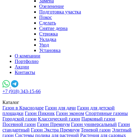
Замена
Озеленение
Подготовка участка
Покос
Сделать
Снятие дерна
Стрижка
Укладка
Уход
Установка
О компании
Портфолио
Акции
Контакты
+7 (918) 343-15-66
Каталог
Газон в Краснодаре
Газон для дачи
Газон для детской
площадки
Газон Пикник
Газон эконом
Спортивные газоны
Городской газон
Классический газон
Парковый газон
Посевной газон
Газон Премиум
Газон универсальный
Газон
стандартный
Газон Экстра Премиум
Теневой газон
Элитный
газон
Системы полива для растений
Растения для садовых