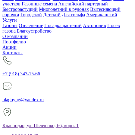
участков
Газонные семена
Английский партерный
Быстрорастущий
Многолетний в рулонах
Вытесняющий
сорняки
Городской
Детский
Для гольфа
Американский
Услуги
Газоны
Озеленение
Посадка растений
Автополив
Посев
газона
Благоустройство
О компании
Портфолио
Акции
Контакты
+7 (918) 343-15-66
blagoyug@yandex.ru
Краснодар, ул. Шевченко, 66, корп. 1