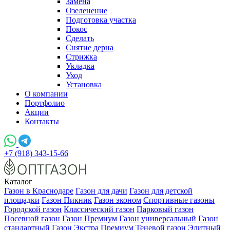
Замена
Озеленение
Подготовка участка
Покос
Сделать
Снятие дерна
Стрижка
Укладка
Уход
Установка
О компании
Портфолио
Акции
Контакты
+7 (918) 343-15-66
Каталог
Газон в Краснодаре
Газон для дачи
Газон для детской
площадки
Газон Пикник
Газон эконом
Спортивные газоны
Городской газон
Классический газон
Парковый газон
Посевной газон
Газон Премиум
Газон универсальный
Газон
стандартный
Газон Экстра Премиум
Теневой газон
Элитный