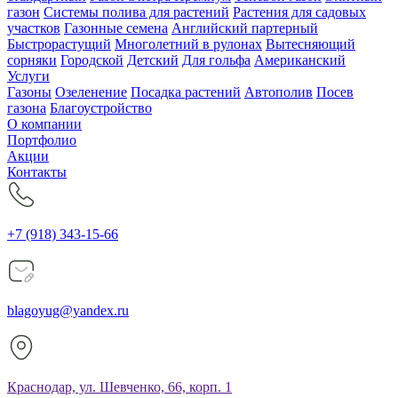
газон
Системы полива для растений
Растения для садовых
участков
Газонные семена
Английский партерный
Быстрорастущий
Многолетний в рулонах
Вытесняющий
сорняки
Городской
Детский
Для гольфа
Американский
Услуги
Газоны
Озеленение
Посадка растений
Автополив
Посев
газона
Благоустройство
О компании
Портфолио
Акции
Контакты
+7 (918) 343-15-66
blagoyug@yandex.ru
Краснодар, ул. Шевченко, 66, корп. 1