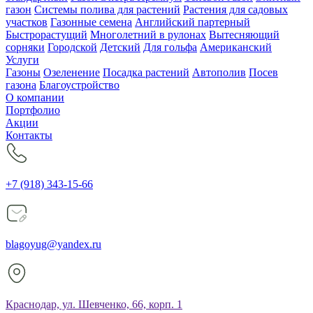
газон
Системы полива для растений
Растения для садовых
участков
Газонные семена
Английский партерный
Быстрорастущий
Многолетний в рулонах
Вытесняющий
сорняки
Городской
Детский
Для гольфа
Американский
Услуги
Газоны
Озеленение
Посадка растений
Автополив
Посев
газона
Благоустройство
О компании
Портфолио
Акции
Контакты
+7 (918) 343-15-66
blagoyug@yandex.ru
Краснодар, ул. Шевченко, 66, корп. 1