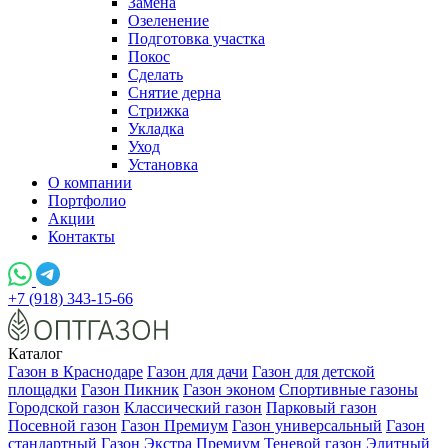
Замена
Озеленение
Подготовка участка
Покос
Сделать
Снятие дерна
Стрижка
Укладка
Уход
Установка
О компании
Портфолио
Акции
Контакты
+7 (918) 343-15-66
Каталог
Газон в Краснодаре
Газон для дачи
Газон для детской
площадки
Газон Пикник
Газон эконом
Спортивные газоны
Городской газон
Классический газон
Парковый газон
Посевной газон
Газон Премиум
Газон универсальный
Газон
стандартный
Газон Экстра Премиум
Теневой газон
Элитный