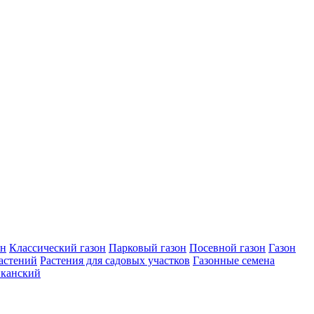
он
Классический газон
Парковый газон
Посевной газон
Газон
астений
Растения для садовых участков
Газонные семена
канский