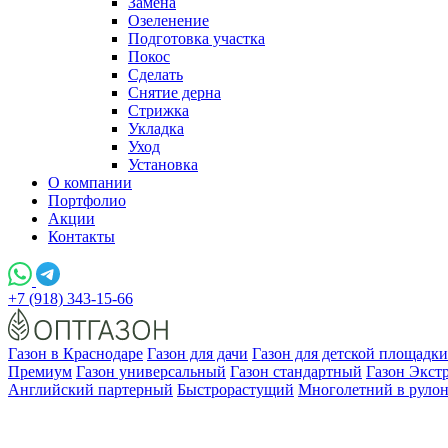
Замена
Озеленение
Подготовка участка
Покос
Сделать
Снятие дерна
Стрижка
Укладка
Уход
Установка
О компании
Портфолио
Акции
Контакты
+7 (918) 343-15-66
Газон в Краснодаре
Газон для дачи
Газон для детской площадки
Премиум
Газон универсальный
Газон стандартный
Газон Экст
Английский партерный
Быстрорастущий
Многолетний в руло