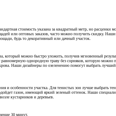
андартная стоимость указана за квадратный метр, но расценки м
щадей или оптовых заказов, часто можно получить скидку. Наши
ощади, будь то декоративный или дачный участок.
а, который можно быстро уложить, получив мгновенный результа
ет равномерную однородную траву без сорняков, которую можно 
крова. Наши дизайнеры по озеленению помогут выбрать лучший 
ния и особенности участка. Для тенистых зон лучше выбрать те
одойдет газон, имеющий яркий зеленый оттенок. Наши специали
возле кустарников и деревьев.
чение 30 минут.