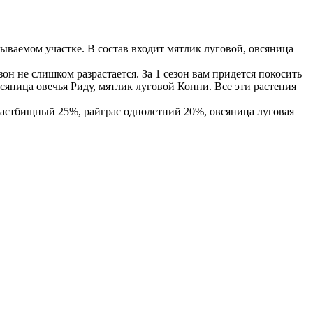
ываемом участке. В состав входит мятлик луговой, овсяница
н не слишком разрастается. За 1 сезон вам придется покосить
всяница овечья Риду, мятлик луговой Конни. Все эти растения
 пастбищный 25%, райграс однолетний 20%, овсяница луговая