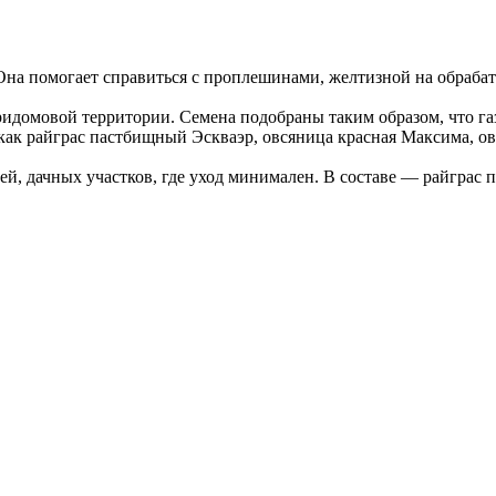
 Она помогает справиться с проплешинами, желтизной на обрабат
домовой территории. Семена подобраны таким образом, что газо
, как райграс пастбищный Эскваэр, овсяница красная Максима, о
й, дачных участков, где уход минимален. В составе — райграс