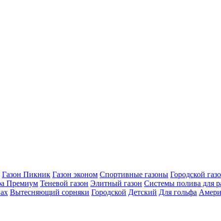
Газон Пикник
Газон эконом
Спортивные газоны
Городской газ
ра Премиум
Теневой газон
Элитный газон
Системы полива для р
нах
Вытесняющий сорняки
Городской
Детский
Для гольфа
Амери